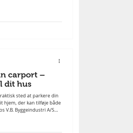
, at rammerne understøtter
drift.
in carport –
l dit hus
raktisk sted at parkere din
dit hjem, der kan tilføje både
os V.B. Byggeindustri A/S
ge carporte, der passer
enten du ønsker en klassisk
er uden skur. Hvorfor vælge