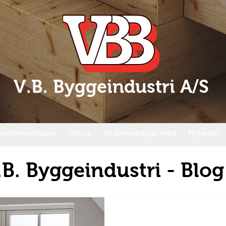
V.B. Byggeindustri A/S
 erhvervslokaler
Om os
Vi samarbejder med
Nyheder
.B. Byggeindustri - Blog