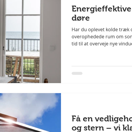
Energieffektive
døre
Har du oplevet kolde træk 
overophedede rum om som
tid til at overveje nye vindue
moderne, energieffektive l
forskel – både for komforte
varmeregning. ✅ Hvorfor v
moderne døre? Ældre vindu
varme slippe ud og kulde t
isolerede modeller får du: Bedr
kuldebroer og mere stabil
Få en vedligeho
og stern – vi kl