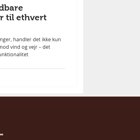
ldbare
 til ethvert
nger, handler det ikke kun
od vind og vejr – det
nktionalitet