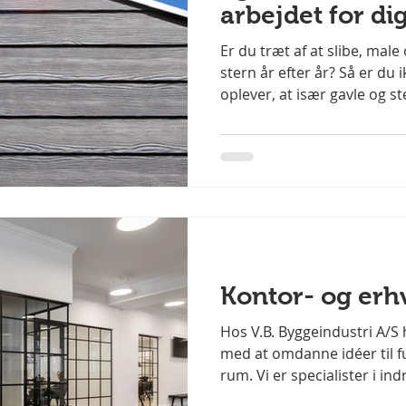
arbejdet for dig
Er du træt af at slibe, male
stern år efter år? Så er du
oplever, at især gavle og 
vedligeholdelse – og det bl
tidskrævende og dyrt. Men 
- vedligeholdelsesfri gavl o
facadeplader – et flot og ho
Byggeindustri A/S tilbyder 
med Swisspearl facadeplader
maling – inge
Kontor- og erh
Hos V.B. Byggeindustri A/S 
med at omdanne idéer til f
rum. Vi er specialister i in
kontorer, erhvervslokaler o