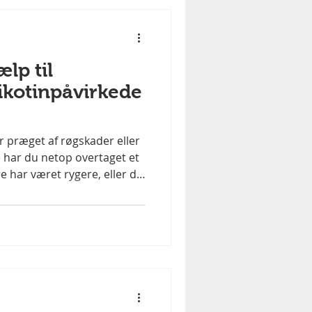
lp til
ikotinpåvirkede
r præget af røgskader eller
 har du netop overtaget et
e har været rygere, eller du
ænger til en
telse. Hos Aage
lerafdelingen i V.B.
cialister i at renovere og
t af nikotin, tobaksrøg og
 f.eks. brændeovne. Hvad
ed