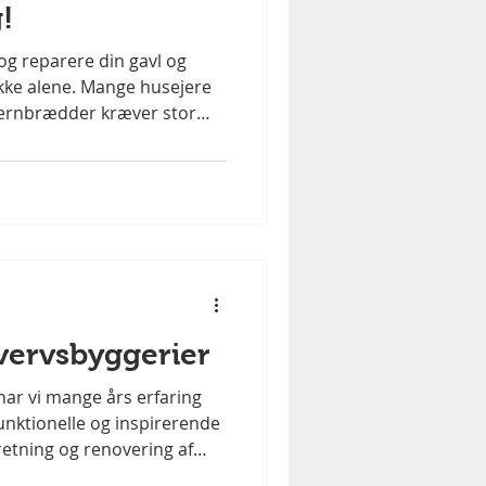
!
 og reparere din gavl og
 ikke alene. Mange husejere
sternbrædder kræver stor
iver hurtigt både
der er en smartere løsning
g stern Swisspearl
ldbart alternativ Hos V.B.
vi en professionel løsning
 , der giver dig: ✔️ Ingen
vervsbyggerier
har vi mange års erfaring
unktionelle og inspirerende
dretning og renovering af
g institutionsbyggerier – og