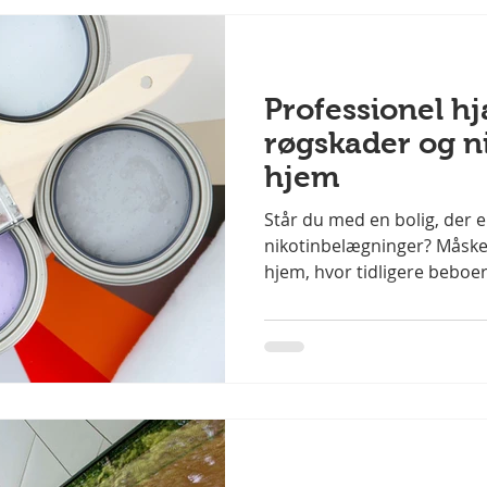
Professionel hjæ
røgskader og n
hjem
Står du med en bolig, der e
nikotinbelægninger? Måske
hjem, hvor tidligere beboer
står med et dødsbo, der tr
gennemgribende istandsæt
Christiansen & Søn ApS , ma
Byggeindustri A/S, er vi spe
male boliger, der er påvirke
andre typer forurening fra
gør røgskader og nikotin v