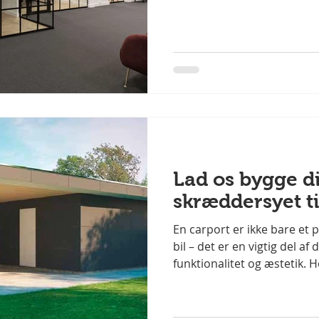
vi ved, hvor vigtigt det er
både arbejdsmiljø og daglig 
Lad os bygge d
skræddersyet ti
En carport er ikke bare et p
bil – det er en vigtig del af 
funktionalitet og æstetik. H
specialiserer vi os i at byg
perfekt til din bolig, hvad 
eller moderne stil, med ell