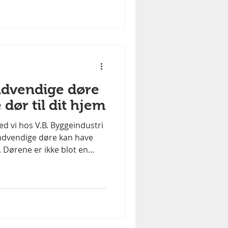
gnet til din bolig – Vi
nerer med husets arkitektur
og materialevalg. Beskytter din bil –
indvendige døre
 dør til dit hjem
 vi hos V.B. Byggeindustri
 indvendige døre kan have
. Dørene er ikke blot en
en spiller også en vigtig
lydisolering og rummets
amlet en guide, der hjælper
te løsning. 1. Hvilken type
st? Indvendige døre findes
et afhænger af dine behov: