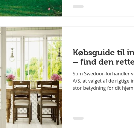
en skræddersyet carport? Desi
sikrer, at carporten harmo
Købsguide til 
– find den rette
Som Swedoor-forhandler ved
A/S, at valget af de rigtige
stor betydning for dit hjem
funktionel del af boligen, m
rolle i forhold til design, 
atmosfære. Derfor har vi s
dig med at finde den perfek
indvendige døre passer bed
i mange varianter, og valg