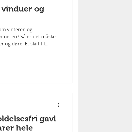
 vinduer og
om vinteren og
meren? Så er det måske
r og døre. Et skift til
øsninger kan gøre en stor
n i hjemmet og for din
ælge energivinduer og
er og døre lader ofte
rænge ind. Med nye,
e indeklima – færre
 temperatur Mindre v
ldelsesfri gavl
arer hele