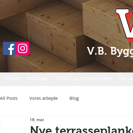
V.B. Byg
Forside
Afdelinger
Kontor- og erhvervslokaler
Om os
All Posts
Vores arbejde
Blog
18. mar.
Nye terrasseplanke