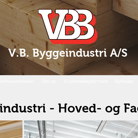
V.B. Byggeindustri A/S
 erhvervslokaler
Om os
Vi samarbejder med
Nyheder
industri - Hoved- og Fa