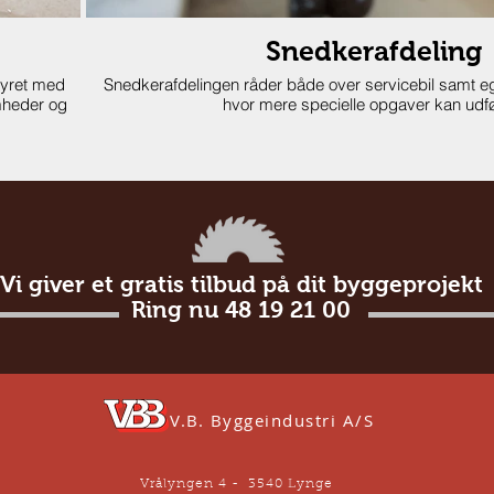
Snedkerafdeling
styret med
Snedkerafdelingen råder både over servicebil samt 
omheder og
hvor mere specielle opgaver kan udf
Vi giver et gratis tilbud på dit byggeprojekt
Ring nu 48 19 21 00
V.B. Byggeindustri A/S
Vrålyngen 4 - 3540 Lynge