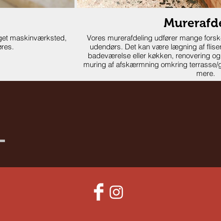
Murerafd
eget maskinværksted,
Vores murerafdeling udfører mange forsk
øres.
udendørs. Det kan være lægning af fliser
badeværelse eller køkken, renovering og 
muring af afskærmning omkring terrasse/
mere.