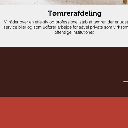
Tømrerafdeling
Vi råder over en effektiv og professionel stab af tømrer, der er ud
service biler og som udfører arbejde for såvel private som virks
offentlige institutioner.