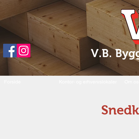
V.B. Byg
Forside
Afdelinger
Kontor- og erhvervslokaler
Om os
Snedk