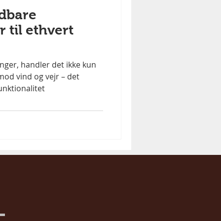
ldbare
 til ethvert
nger, handler det ikke kun
od vind og vejr – det
nktionalitet