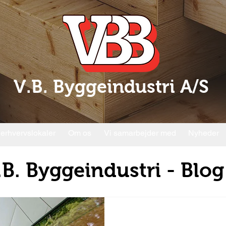
V.B. Byggeindustri A/S
 erhvervslokaler
Om os
Vi samarbejder med
Nyheder
.B. Byggeindustri - Blog