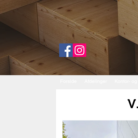
Forside
Afdelinger
Kontor- og
V