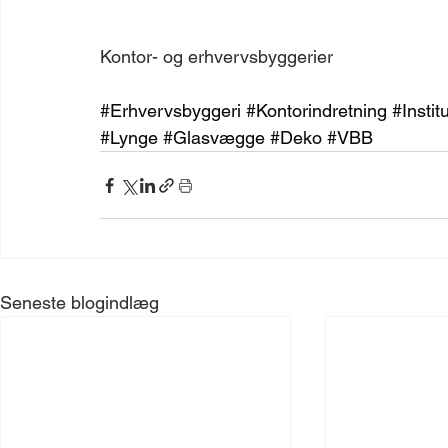
Kontor- og erhvervsbyggerier
#Erhvervsbyggeri
#Kontorindretning
#Instit
#Lynge
#Glasvægge
#Deko
#VBB
Seneste blogindlæg