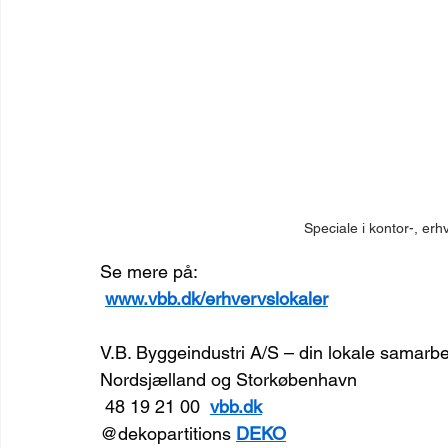
Speciale i kontor-, erh
Se mere på:
www.vbb.dk/erhvervslokaler
V.B. Byggeindustri A/S – din lokale samarbe
Nordsjælland og Storkøbenhavn
 48 19 21 00  
vbb.dk
@dekopartitions 
DEKO