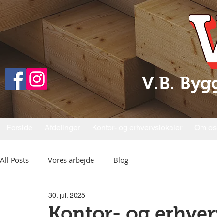
V.B. Byg
Forside
Afdelinger
Kontor- og erhvervslokaler
Om os
All Posts
Vores arbejde
Blog
30. jul. 2025
Kontor- og erhver