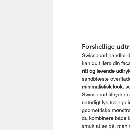
Forskellige udt
Swisspearl handler d
kan du tilføre din fa
råt og levende udtry
sandblæste overflade 
minimalistisk look
, s
Swisspearl tilbyder
naturligt lys trænge 
geometriske mønstre 
du kombinere både far
smuk at se på, men o