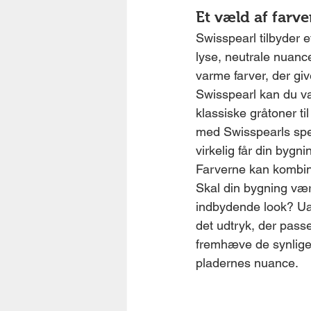
Et væld af farv
Swisspearl tilbyder e
lyse, neutrale nuance
varme farver, der gi
Swisspearl kan du v
klassiske gråtoner t
med Swisspearls spe
virkelig får din bygnin
Farverne kan kombine
Skal din bygning være
indbydende look? Ua
det udtryk, der passe
fremhæve de synlige s
pladernes nuance.