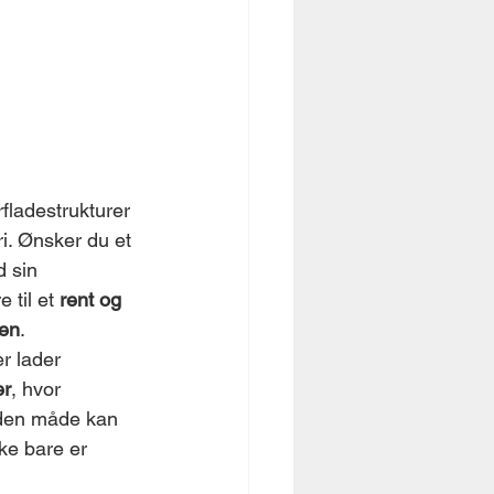
fladestrukturer 
ri. Ønsker du et 
d sin 
til et 
rent og 
ien
.
er lader 
er
, hvor 
å den måde kan 
ke bare er 