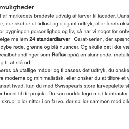
emuligheder
t af markedets bredeste udvalg af farver til facader. Uanse
r, der skaber et tidløst og elegant udtryk, eller foretrækk
ver bygningen personlighed og liv, så har vi noget for en
ælge mellem 
24 standardfarver
 i Carat-serien, der spænd
il dybe røde, grønne og blå nuancer. Og skulle det ikke v
cialbehandlinger som 
Reflex
 opnå en skinnende, metallis
g til at stå ud.
res på utallige måder og tilpasses det udtryk, du ønske
 moderne og minimalistisk, eller ønsker du at tilføre et 
nset hvad, kan du med Swisspearls store farvepalette s
r bedst til dit projekt. Du kan endda lege med kontraster
kruer eller nitter i en farve, der spiller sammen med ell