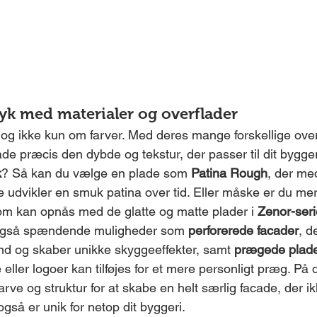
ryk med materialer og overflader
og ikke kun om farver. Med deres mange forskellige over
cade præcis den dybde og tekstur, der passer til dit bygge
k
? Så kan du vælge en plade som 
Patina Rough
, der me
udvikler en smuk patina over tid. Eller måske er du mere 
om kan opnås med de glatte og matte plader i 
Zenor-ser
 også spændende muligheder som 
perforerede facader
, d
ind og skaber unikke skyggeeffekter, samt 
prægede plad
eller logoer kan tilføjes for et mere personligt præg. P
ve og struktur for at skabe en helt særlig facade, der ik
gså er unik for netop dit byggeri.