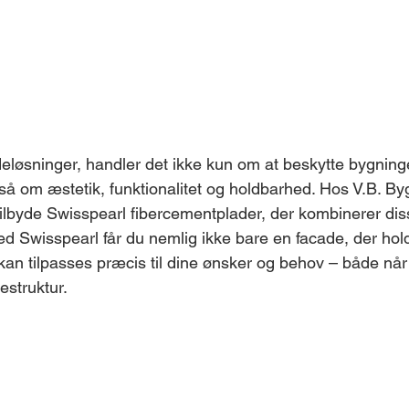
eløsninger, handler det ikke kun om at beskytte bygnin
så om æstetik, funktionalitet og holdbarhed. Hos V.B. Byg
e tilbyde Swisspearl fibercementplader, der kombinerer d
d Swisspearl får du nemlig ikke bare en facade, der holde
kan tilpasses præcis til dine ønsker og behov – både når
estruktur.