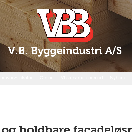
V.B. Byggeindustri A/S
 erhvervslokaler
Om os
Vi samarbejder med
Nyheder
e og holdbare facadeløs