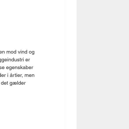
gen mod vind og 
geindustri er 
isse egenskaber 
r i årtier, men 
 det gælder 