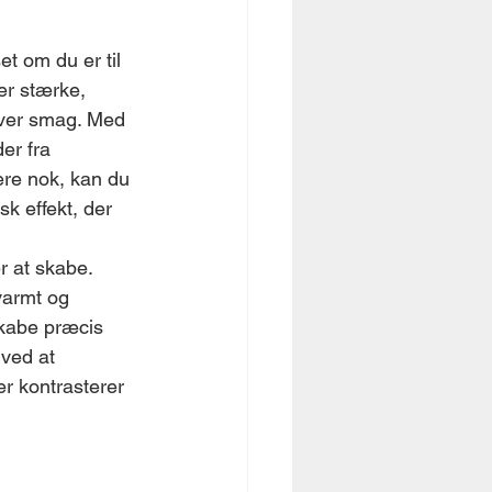
t om du er til 
er stærke, 
hver smag. Med 
er fra 
ære nok, kan du 
k effekt, der 
r at skabe. 
varmt og 
kabe præcis 
 ved at 
er kontrasterer 